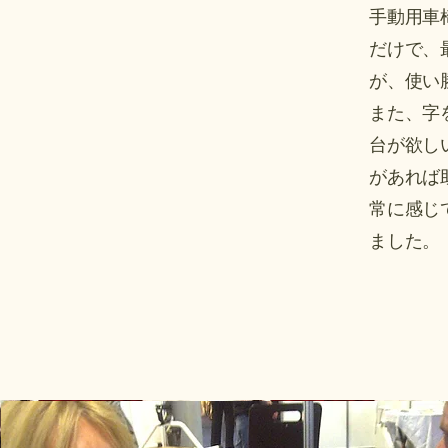
手動用車
だけで、
が、使い
また、字
台が欲し
があれば
​常に感
ました。