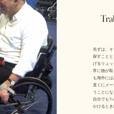
Tr
先ずは、そ
探すことと
げるリュッ
常に物が取
も海外にはあ
​直ぐにメ
うことにな
​自分でもT
かけるとき