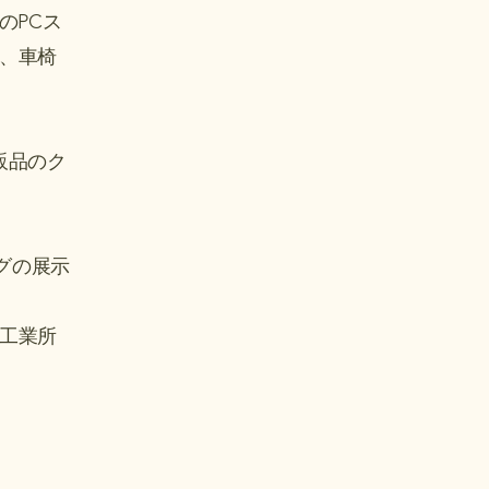
のPCス
、車椅
販品のク
ッグの展示
工業所