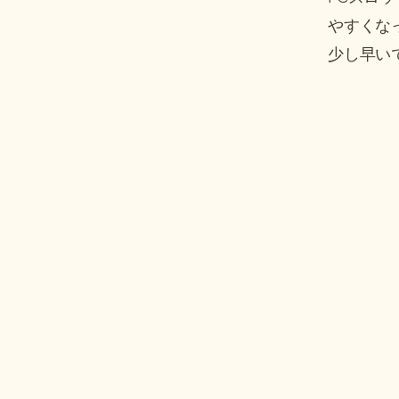
やすくな
​少し早